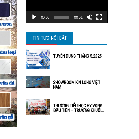
00:00
00:51
TIN TỨC NỔI BẬT
TUYỂN DỤNG THÁNG 5.2025
SHOWROOM KIN LONG VIỆT
NAM
TRƯỜNG TIỂU HỌC HY VỌNG
ĐẦU TIÊN – TRƯỜNG KHUỔI...