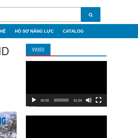
 HỆ
HỒ SƠ NĂNG LỰC
CATALOG
ND
VIDEO
Trình
chơi
Video
00:00
01:04
Trình
chơi
Video