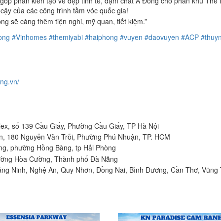
óp phần kiến tạo vẻ đẹp tinh tế, đậm chất Á Đông cho phân khu The 
cậy của các công trình tầm vóc quốc gia!
g sẽ càng thêm tiện nghi, mỹ quan, tiết kiệm.”
ong
#Vinhomes
#themiyabi
#haiphong
#vuyen
#daovuyen
#ACP
#thuy
ong.vn/
ex, số 139 Cầu Giấy, Phường Cầu Giấy, TP Hà Nội
n, 180 Nguyễn Văn Trỗi, Phường Phú Nhuận, TP. HCM
ằng, phường Hồng Bàng, tp Hải Phòng
hường Hòa Cường, Thành phố Đà Nẵng
ảng Ninh, Nghệ An, Quy Nhơn, Đồng Nai, Bình Dương, Cần Thơ, Vũng 