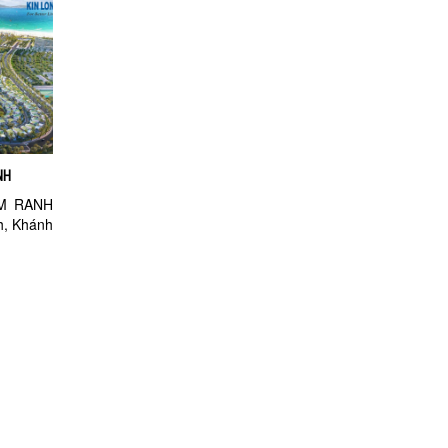
NH
AM RANH
h, Khánh