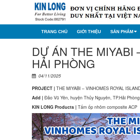
TRANG CHỦ
GIỚI THIỆU
SẢN PHẨM
DỰ ÁN THE MIYABI
HẢI PHÒNG
04/11/2025
PROJECT |
THE MIYABI – VINHOMES ROYAL ISLAN
Add |
Đảo Vũ Yên, huyện Thủy Nguyên, TP.Hải Phòng
KIN LONG Products |
Tấm ốp nhôm composite ACP