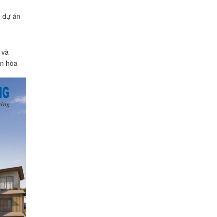
, dự án
 và
an hòa