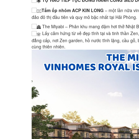
TỰ HÀO TIẾP TỤC ĐỒNG HÀNH CÙNG SIÊU 
Tấm ốp nhôm ACP KIN LONG
– một lần nữa vi
đảo đô thị đầu tiên và quy mô bậc nhất tại Hải Phòng.
The Miyabi – Phân khu mang đậm hơi thở Nhật Bả
Lấy cảm hứng từ vẻ đẹp tĩnh tại và tinh thần Zen
đẳng cấp, nơi Zen garden, hồ nước tĩnh lặng, cầu gỗ,
cùng thiên nhiên.