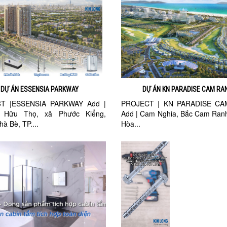
DỰ ÁN ESSENSIA PARKWAY
DỰ ÁN KN PARADISE CAM RA
T |ESSENSIA PARKWAY Add |
PROJECT | KN PARADISE C
 Hữu Thọ, xã Phước Kiểng,
Add | Cam Nghia, Bắc Cam Ran
à Bè, TP....
Hòa...