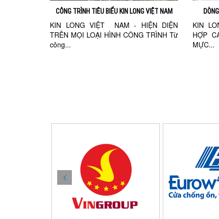
CÔNG TRÌNH TIÊU BIỂU KIN LONG VIỆT NAM
DÒNG
KIN LONG VIỆT NAM - HIỆN DIỆN
KIN L
TRÊN MỌI LOẠI HÌNH CÔNG TRÌNH Từ
HỢP CA
công...
MỰC...