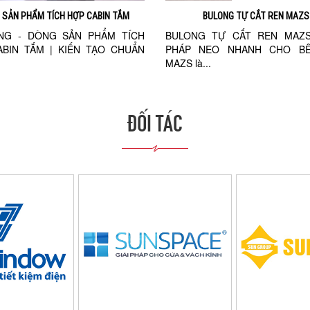
 SẢN PHẨM TÍCH HỢP CABIN TẮM
BULONG TỰ CẮT REN MAZS
ONG - DÒNG SẢN PHẨM TÍCH
BULONG TỰ CẮT REN MAZS 
BIN TẮM | KIẾN TẠO CHUẨN
PHÁP NEO NHANH CHO B
MAZS là...
ĐỐI TÁC