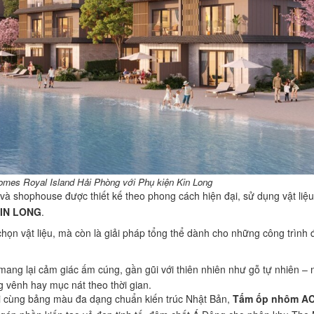
omes Royal Island Hải Phòng với Phụ kiện Kin Long
à shophouse được thiết kế theo phong cách hiện đại, sử dụng vật liệu
KIN LONG
.
chọn vật liệu, mà còn là giải pháp tổng thể dành cho những công trình 
mang lại cảm giác ấm cúng, gần gũi với thiên nhiên như gỗ tự nhiên –
 vênh hay mục nát theo thời gian.
i cùng bảng màu đa dạng chuẩn kiến trúc Nhật Bản,
Tấm ốp nhôm AC