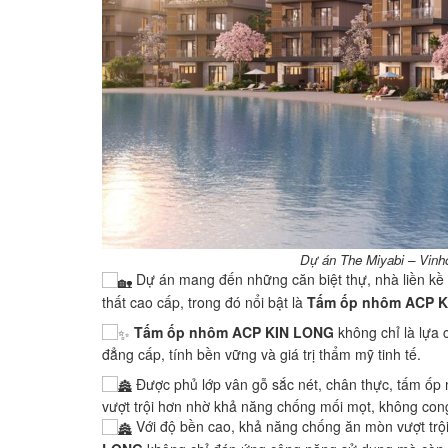
Dự án The Miyabi – Vinh
Dự án mang đến những căn biệt thự, nhà liền kề v
thất cao cấp, trong đó nổi bật là
Tấm ốp nhôm ACP 
Tấm ốp nhôm ACP KIN LONG
không chỉ là lựa 
đẳng cấp, tính bền vững và giá trị thẩm mỹ tinh tế.
Được phủ lớp vân gỗ sắc nét, chân thực, tấm ốp 
vượt trội hơn nhờ khả năng chống mối mọt, không cong
Với độ bền cao, khả năng chống ăn mòn vượt trộ