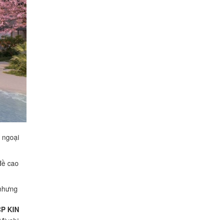
 ngoại
đề cao
 nhưng
P KIN