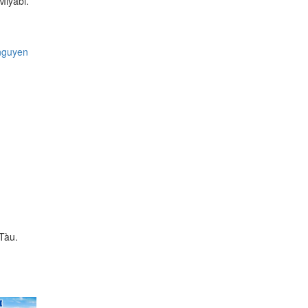
Miyabi.
nguyen
Tàu.