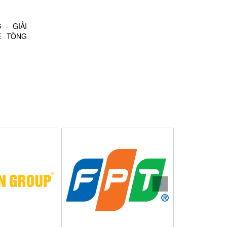
- GIẢI
Ê TÔNG