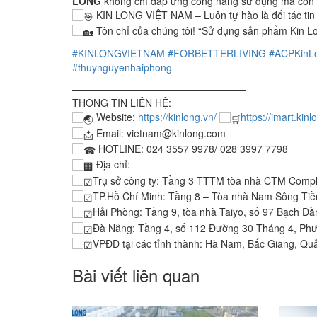
LONG
không chỉ đáp ứng công năng sử dụng mà còn g
KIN LONG VIỆT NAM – Luôn tự hào là đối tác tin 
Tôn chỉ của chúng tôi! “Sử dụng sản phẩm Kin Lon
#KINLONGVIETNAM
#FORBETTERLIVING
#ACPKinL
#thuynguyenhaiphong
—————————————————–
THÔNG TIN LIÊN HỆ:
Website:
https://kinlong.vn/
https://imart.kinl
Email: vietnam@kinlong.com
HOTLINE: 024 3557 9978/ 028 3997 7798
Địa chỉ:
Trụ sở công ty: Tầng 3 TTTM tòa nhà CTM Compl
TP.Hồ Chí Minh: Tầng 8 – Tòa nhà Nam Sông Tiề
Hải Phòng: Tầng 9, tòa nhà Taiyo, số 97 Bạch Đ
Đà Nẵng: Tầng 4, số 112 Đường 30 Tháng 4, P
VPĐD tại các tỉnh thành: Hà Nam, Bắc Giang, Qu
Bài viết liên quan