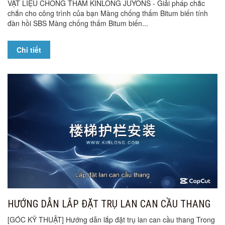
VẬT LIỆU CHỐNG THẤM KINLONG JUYONS - Giải pháp chắc
chắn cho công trình của bạn Màng chống thấm Bitum biến tính
đàn hồi SBS Màng chống thấm Bitum biến...
Chi tiết
HƯỚNG DẪN LẮP ĐẶT TRỤ LAN CAN CẦU THANG
[GÓC KỸ THUẬT] Hướng dẫn lắp đặt trụ lan can cầu thang Trong