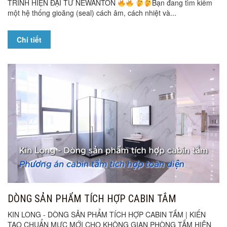
TRÌNH HIỆN ĐẠI TỪ NEWANTON
Bạn đang tìm kiếm
một hệ thống gioăng (seal) cách âm, cách nhiệt và...
Chi tiết
DÒNG SẢN PHẨM TÍCH HỢP CABIN TẮM
KIN LONG - DÒNG SẢN PHẨM TÍCH HỢP CABIN TẮM | KIẾN
TẠO CHUẨN MỰC MỚI CHO KHÔNG GIAN PHÒNG TẮM HIỆN