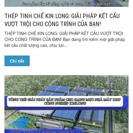
THÉP TINH CHẾ KIN LONG: GIẢI PHÁP KẾT CẤU
VƯỢT TRỘI CHO CÔNG TRÌNH CỦA BẠN!
THÉP TINH CHẾ KIN LONG: GIẢI PHÁP KẾT CẤU VƯỢT TRỘI
CHO CÔNG TRÌNH CỦA BẠN! Bạn đang tìm kiếm một giải pháp
kết cấu chất lượng cao, chịu lực...
Chi tiết