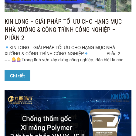
KIN LONG – GIẢI PHÁP TỐI ƯU CHO HẠNG MỤC
NHÀ XƯỞNG & CÔNG TRÌNH CÔNG NGHIỆP –
PHẦN 2
KIN LONG - GIẢI PHÁP TỐI ƯU CHO HẠNG MỤC NHÀ
XƯỞNG & CÔNG TRÌNH CÔNG NGHIỆP
-----------Phần 2-------
----
Trong lĩnh vực xây dựng công nghiệp, đặc biệt là các...
Chi tiết