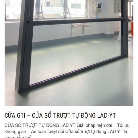
CỬA GTI – CỬA SỔ TRƯỢT TỰ ĐỘNG LAD-YT
CỬA SỔ TRƯỢT TỰ ĐỘNG LAD-YT Giải pháp hiện đại – Tối ưu
không gian – An toàn tuyệt đối Cửa sổ trượt tự động LAD-YT là
sản phẩm thế...