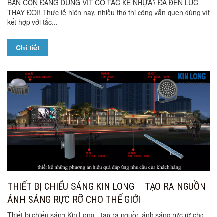
BẠN CÒN ĐANG DÙNG VÍT CÓ TẮC KÊ NHỰA? ĐÃ ĐẾN LÚC
THAY ĐỔI! Thực tế hiện nay, nhiều thợ thi công vẫn quen dùng vít
kết hợp với tắc...
Chi tiết
THIẾT BỊ CHIẾU SÁNG KIN LONG – TẠO RA NGUỒN
ÁNH SÁNG RỰC RỠ CHO THẾ GIỚI
Thiết bị chiếu sáng Kin Long - tạo ra nguồn ánh sáng rực rỡ cho