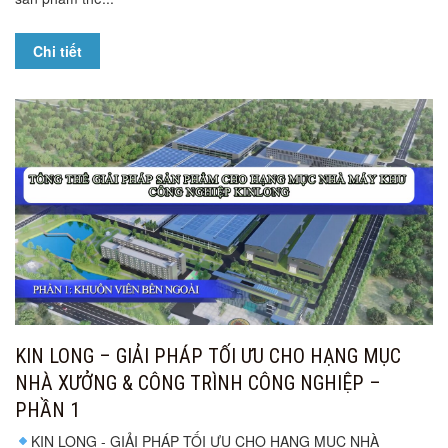
Chi tiết
KIN LONG – GIẢI PHÁP TỐI ƯU CHO HẠNG MỤC
NHÀ XƯỞNG & CÔNG TRÌNH CÔNG NGHIỆP –
PHẦN 1
KIN LONG - GIẢI PHÁP TỐI ƯU CHO HẠNG MỤC NHÀ