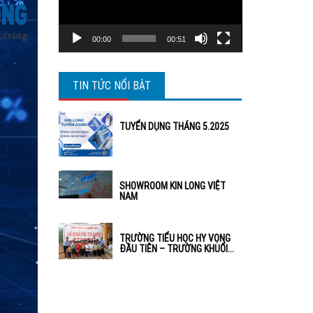
00:00
00:51
TIN TỨC NỔI BẬT
TUYỂN DỤNG THÁNG 5.2025
SHOWROOM KIN LONG VIỆT
NAM
TRƯỜNG TIỂU HỌC HY VỌNG
ĐẦU TIÊN – TRƯỜNG KHUỔI...