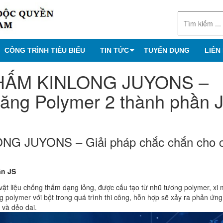
CÔNG TRÌNH TIÊU BIỂU
TIN TỨC
TUYỂN DỤNG
LIÊN
HẤM KINLONG JUYONS –
ăng Polymer 2 thành phần 
G JUYONS – Giải pháp chắc chắn cho 
ần JS
ật liệu chống thấm dạng lỏng, được cấu tạo từ nhũ tương polymer, xi
ng polymer với bột trong quá trình thi công, hỗn hợp sẽ xảy ra phản ứn
 và dẻo dai.