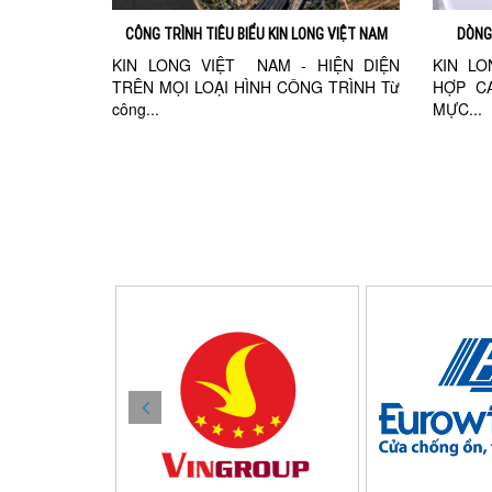
CÔNG TRÌNH TIÊU BIỂU KIN LONG VIỆT NAM
DÒNG
KIN LONG VIỆT NAM - HIỆN DIỆN
KIN L
TRÊN MỌI LOẠI HÌNH CÔNG TRÌNH Từ
HỢP CA
công...
MỰC...