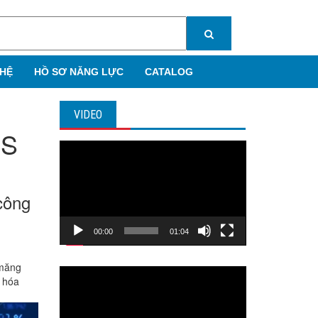
 HỆ
HỒ SƠ NĂNG LỰC
CATALOG
VIDEO
JS
Trình
chơi
Video
công
00:00
01:04
 măng
Trình
g hóa
chơi
Video