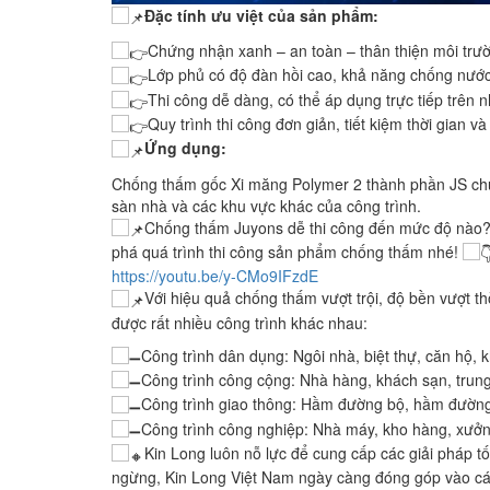
Đặc tính ưu việt của sản phẩm:
Chứng nhận xanh – an toàn – thân thiện môi trư
Lớp phủ có độ đàn hồi cao, khả năng chống nước v
Thi công dễ dàng, có thể áp dụng trực tiếp trên 
Quy trình thi công đơn giản, tiết kiệm thời gian v
Ứng dụng:
Chống thấm gốc Xi măng Polymer 2 thành phần JS chủ
sàn nhà và các khu vực khác của công trình.
Chống thấm Juyons dễ thi công đến mức độ nào? 
phá quá trình thi công sản phẩm chống thấm nhé!
https://youtu.be/y-CMo9IFzdE
Với hiệu quả chống thấm vượt trội, độ bền vượt t
được rất nhiều công trình khác nhau:
Công trình dân dụng: Ngôi nhà, biệt thự, căn hộ, 
Công trình công cộng: Nhà hàng, khách sạn, trung
Công trình giao thông: Hầm đường bộ, hầm đường 
Công trình công nghiệp: Nhà máy, kho hàng, xưở
Kin Long luôn nỗ lực để cung cấp các giải pháp t
ngừng, Kin Long Việt Nam ngày càng đóng góp vào các 