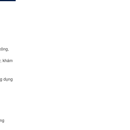
công,
y, khám
ng dụng
ông