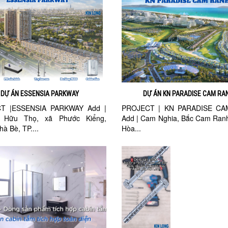
DỰ ÁN ESSENSIA PARKWAY
DỰ ÁN KN PARADISE CAM RA
T |ESSENSIA PARKWAY Add |
PROJECT | KN PARADISE C
 Hữu Thọ, xã Phước Kiểng,
Add | Cam Nghia, Bắc Cam Ran
à Bè, TP....
Hòa...