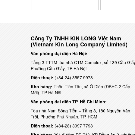
Công Ty TNHH KIN LONG Việt Nam
(Vietnam Kin Long Company Limited)
Văn phòng đại diện Hà Nội:
Tầng 3 TTTM tòa nhà CTM Complex, số 139 Cầu Giấy
Phường Cầu Giấy, TP Hà Nội
Điện thoại:
(+84-24) 3557 9978
Kho hàng:
Thôn Tiên Tân, xã Ô Diên (ĐBHC 2 Cấp
Mới), TP Hà Nội
Văn phòng đại diện TP. Hồ Chí Minh:
Tòa nhà Nam Sông Tiền – Tầng 8, 180 Nguyễn Văn
Trỗi, Phường Phú Nhuận, TP. HCM
Điện thoại:
(+84-28) 3997 7798
Kho hàng:
301 đường ĐT 743, KP Đồng An 2, phườn