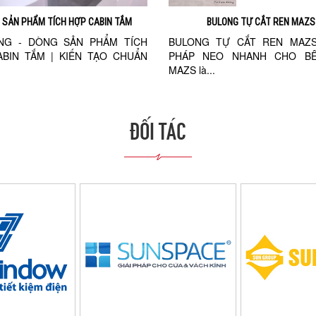
 SẢN PHẨM TÍCH HỢP CABIN TẮM
BULONG TỰ CẮT REN MAZS
ONG - DÒNG SẢN PHẨM TÍCH
BULONG TỰ CẮT REN MAZS 
BIN TẮM | KIẾN TẠO CHUẨN
PHÁP NEO NHANH CHO B
MAZS là...
ĐỐI TÁC