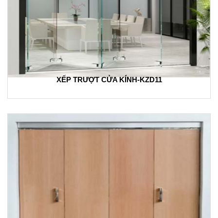
XẾP TRƯỢT CỬA KÍNH-KZD11