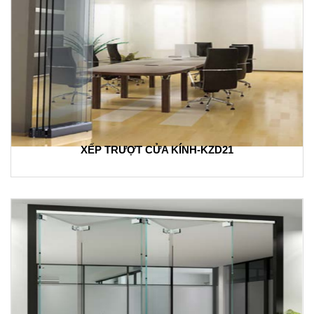
XẾP TRƯỢT CỬA KÍNH-KZD21