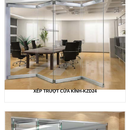
XẾP TRƯỢT CỬA KÍNH-KZD24