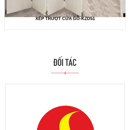
XẾP TRƯỢT CỬA GỖ-KZD51
ĐỐI TÁC